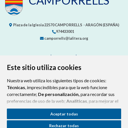
CAMPORRÉLLS
Plaza de la Iglesia
22570
CAMPORRELLS
- ARAGÓN
(ESPAÑA)
974433001
camporrells@lalitera.org
CONTACTO
MAPA WEB
AVISO LEGAL
PROTECCIÓN DE DATOS
ACCESIBILIDAD
Este sitio utiliza cookies
POLÍTICA DE COOKIES
Nuestra web utiliza los siguientes tipos de cookies:
ENLAC
Técnicas
, imprescindibles para que la web funcione
correctamente;
De personalización,
para recordar sus
preferencias de uso de la web;
Analíticas
, para mejorar el
funcionamiento de la web y sus servicios.
Aceptar todas
Si acepta pulsando el botón
“Aceptar todas”
Rechazar todas
consideramos que acepta su uso. Si pulsa el botón