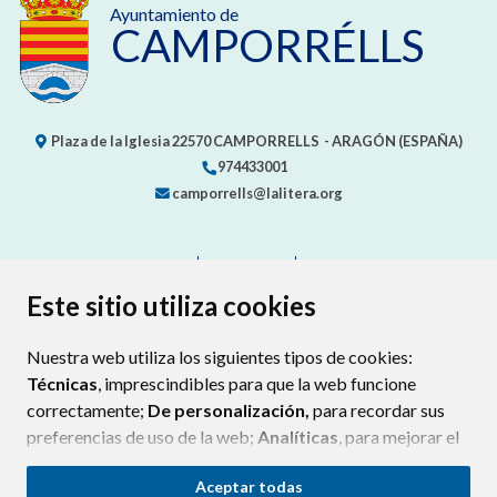
Ayuntamiento de
CAMPORRÉLLS
Plaza de la Iglesia
22570
CAMPORRELLS
- ARAGÓN
(ESPAÑA)
974433001
camporrells@lalitera.org
CONTACTO
MAPA WEB
AVISO LEGAL
PROTECCIÓN DE DATOS
ACCESIBILIDAD
Este sitio utiliza cookies
POLÍTICA DE COOKIES
Nuestra web utiliza los siguientes tipos de cookies:
ENLAC
Técnicas
, imprescindibles para que la web funcione
correctamente;
De personalización,
para recordar sus
preferencias de uso de la web;
Analíticas
, para mejorar el
funcionamiento de la web y sus servicios.
Aceptar todas