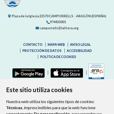
Plaza de la Iglesia
22570
CAMPORRELLS
- ARAGÓN
(ESPAÑA)
974433001
camporrells@lalitera.org
CONTACTO
MAPA WEB
AVISO LEGAL
PROTECCIÓN DE DATOS
ACCESIBILIDAD
POLÍTICA DE COOKIES
ENLAC
Este sitio utiliza cookies
Nuestra web utiliza los siguientes tipos de cookies:
Técnicas
, imprescindibles para que la web funcione
correctamente;
De personalización,
para recordar sus