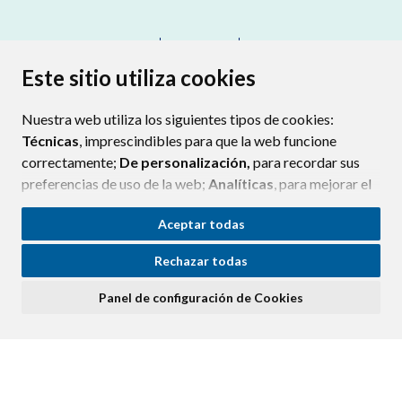
CONTACTO
MAPA WEB
AVISO LEGAL
PROTECCIÓN DE DATOS
ACCESIBILIDAD
Este sitio utiliza cookies
POLÍTICA DE COOKIES
Nuestra web utiliza los siguientes tipos de cookies:
ENLAC
Técnicas
, imprescindibles para que la web funcione
correctamente;
De personalización,
para recordar sus
preferencias de uso de la web;
Analíticas
, para mejorar el
funcionamiento de la web y sus servicios.
Aceptar todas
Si acepta pulsando el botón
“Aceptar todas”
Rechazar todas
consideramos que acepta su uso. Si pulsa el botón
“Rechazar todas”
o continúa navegando sin realizar
Panel de configuración de Cookies
ninguna acción, se guardarán las cookies técnicas
imprescindibles. Para personalizar sus preferencias
acceda al
“Panel de configuración de cookies”.
Puede consultar más información, cómo configurarlas y