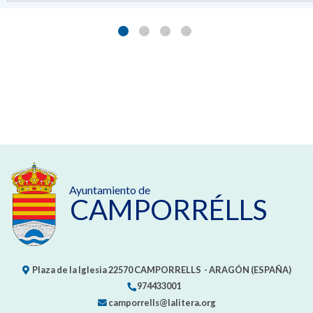
Ayuntamiento de
CAMPORRÉLLS
Plaza de la Iglesia
22570
CAMPORRELLS
- ARAGÓN
(ESPAÑA)
974433001
camporrells@lalitera.org